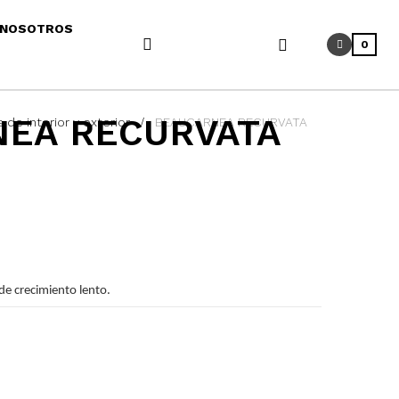
NOSOTROS
0
EA RECURVATA
 de interior y exterior
BEAUCARNEA RECURVATA
 de crecimiento lento.