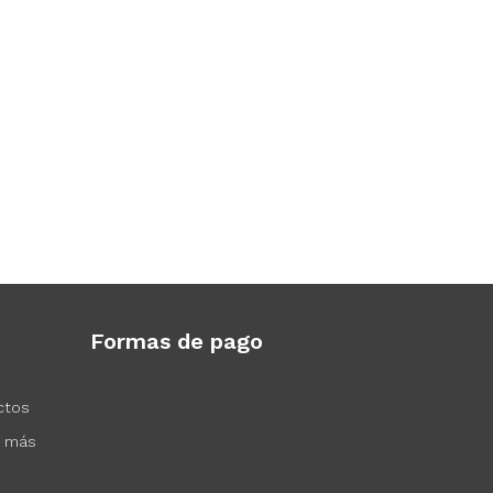
Formas de pago
ctos
s más