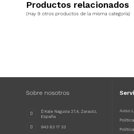
Productos relacionados
(Hay 9 otros productos de la misma categoría)
GUZMANIA HOPE
Precio
33,00 €
Sobre nosotros
Serv
Aviso 
 Kale Nagusia 27,4, Zarautz,
España
Polític
943 83 17 33
Polític