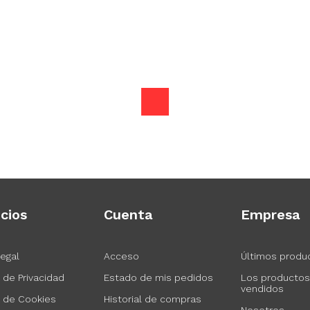
icios
Cuenta
Empresa
Legal
Acceso
Últimos produ
a de Privacidad
Estado de mis pedidos
Los producto
vendidos
a de Cookies
Historial de compras
Nosotros